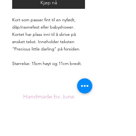
Kjøp nå
Kort som passer fint til en nyfødt,
dåp/navnefest eller babyshower.
Kortet har plass inni til å skrive på
ønsket tekst. Inneholder teksten
"Precious little darling" på forsiden.
Størrelse: 15cm høyt og 11cm bredt.
Handmade by June
Handmade by June tilbyr unike, håndlagde
artikler for alle anledninger. Sortimentet
utvides stadig, men jeg håper du klarer å
finne det du ser etter blant de eksisterende
designene.
Hvert kort håndlages med omtanke fra