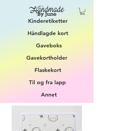
Kinderetiketter
Håndlagde kort
Gaveboks
Gavekortholder
Flaskekort
Til og fra lapp
Annet