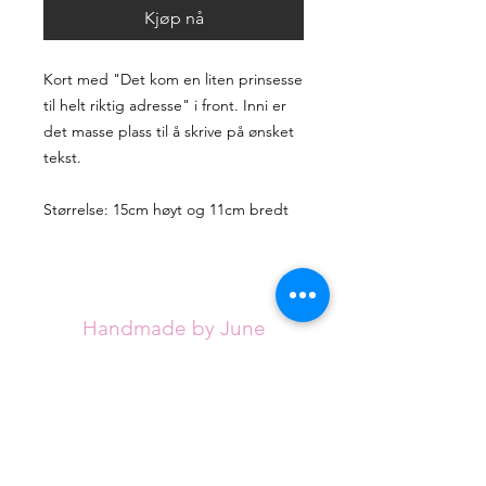
Kjøp nå
Kort med "Det kom en liten prinsesse
til helt riktig adresse" i front. Inni er
det masse plass til å skrive på ønsket
tekst.
Størrelse: 15cm høyt og 11cm bredt
Handmade by June
Handmade by June tilbyr unike, håndlagde
artikler for alle anledninger. Sortimentet
utvides stadig, men jeg håper du klarer å
finne det du ser etter blant de eksisterende
designene.
Hvert kort håndlages med omtanke fra
røykfritt hjem og vil være helt unike.