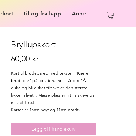
ekort
Til og fra lapp
Annet
Bryllupskort
Pris
60,00 kr
Kort til brudeparet, med teksten "Kjære
brudepar" på forsiden. Inni står det "Å
elske og bli elsket tilbake er den største
lykken i livet". Masse plass inni til å skrive på
ønsket tekst.
Kortet er 15cm høyt og 11cm bredt.
Legg til i handlekurv