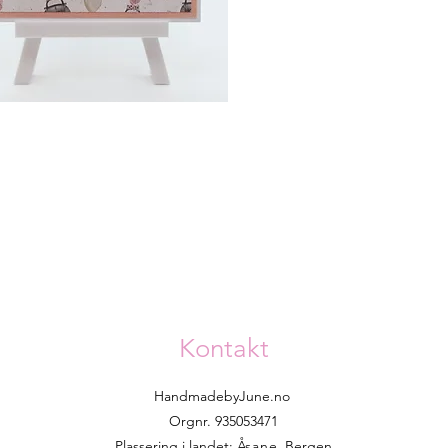
Kontakt
HandmadebyJune.no
Orgnr. 935053471
Plassering i landet:
Åsane
, Bergen