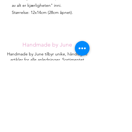
av alt er kjærligheten" inni.
Størrelse: 12x14cm (28cm åpnet).
Handmade by June
Handmade by June tilbyr unike, håndlagde
artikler for alle anledninger. Sortimentet
utvides stadig, men jeg håper du klarer å
finne det du ser etter blant de eksisterende
designene.
Hvert kort håndlages med omtanke fra
røykfritt hjem og vil være helt unike.
Kontakt
HandmadebyJune.no
Orgnr.
935053471
Plassering i landet:
Åsane
, Bergen
Juneeikefjord@gmail.com