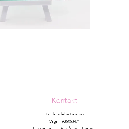
Kontakt
HandmadebyJune.no
Orgnr. 935053471
Plassering i landet:
Åsane
, Bergen