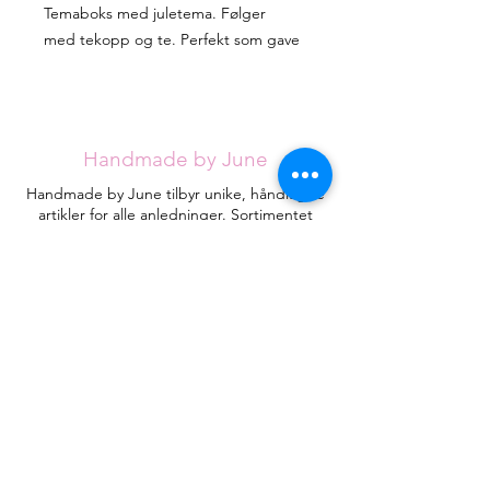
Temaboks med juletema. Følger
med tekopp og te. Perfekt som gave
Handmade by June
Handmade by June tilbyr unike, håndlagde
artikler for alle anledninger. Sortimentet
utvides stadig, men jeg håper du klarer å
finne det du ser etter blant de eksisterende
designene.
Hvert kort håndlages med omtanke fra
røykfritt hjem og vil være helt unike.
Kontakt
HandmadebyJune.no
Orgnr.
935053471
Plassering i landet:
Åsane
, Bergen
Juneeikefjord@gmail.com