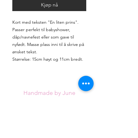
Kjøp nå
Kort med teksten "En liten prins".
Passer perfekt til babyshower,
dåp/navnefest eller som gave til
nyfødt. Masse plass inni til å skrive på
ønsket tekst.
Størrelse: 15cm høyt og 11cm bredt.
Handmade by June
Handmade by June tilbyr unike, håndlagde
artikler for alle anledninger. Sortimentet
utvides stadig, men jeg håper du klarer å
finne det du ser etter blant de eksisterende
designene.
Hvert kort håndlages med omtanke fra
røykfritt hjem og vil være helt unike.