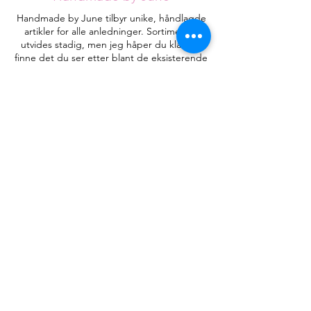
Handmade by June tilbyr unike, håndlagde
artikler for alle anledninger. Sortimentet
utvides stadig, men jeg håper du klarer å
finne det du ser etter blant de eksisterende
designene.
Hvert kort håndlages med omtanke fra
røykfritt hjem og vil være helt unike.
Kontakt
HandmadebyJune.no
Orgnr.
935053471
Plassering i landet:
Åsane
, Bergen
Juneeikefjord@gmail.com
Praktisk informasjon
Salgsbetingelser
Om meg