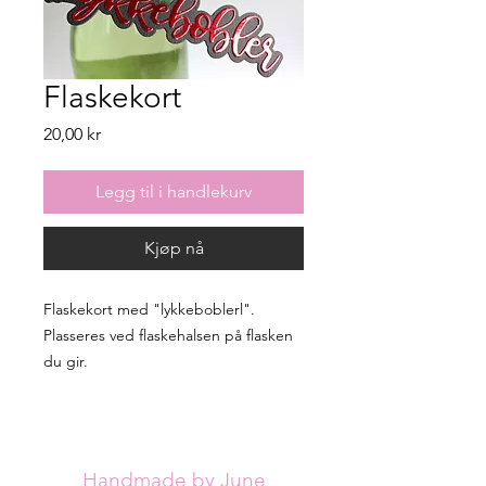
Flaskekort
Pris
20,00 kr
Legg til i handlekurv
Kjøp nå
Flaskekort med "lykkeboblerl".
Plasseres ved flaskehalsen på flasken
du gir.
Handmade by June