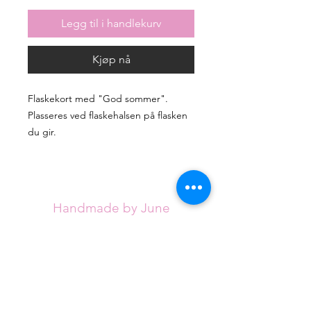
Legg til i handlekurv
Kjøp nå
Flaskekort med "God sommer".
Plasseres ved flaskehalsen på flasken
du gir.
Handmade by June
Handmade by June tilbyr unike, håndlagde
artikler for alle anledninger. Sortimentet
utvides stadig, men jeg håper du klarer å
finne det du ser etter blant de eksisterende
designene.
Hvert kort håndlages med omtanke fra
røykfritt hjem og vil være helt unike.