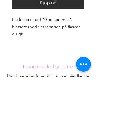
Kjøp nå
Flaskekort med "God sommer".
Plasseres ved flaskehalsen på flasken
du gir.
Handmade by June
Handmade by June tilbyr unike, håndlagde
artikler for alle anledninger. Sortimentet
utvides stadig, men jeg håper du klarer å
finne det du ser etter blant de eksisterende
designene.
Hvert kort håndlages med omtanke fra
røykfritt hjem og vil være helt unike.
Kontakt
HandmadebyJune.no