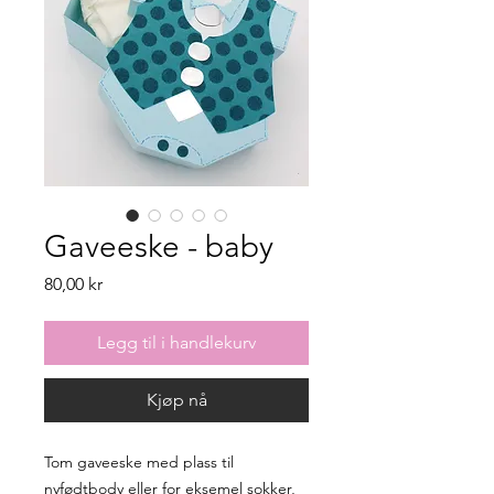
Gaveeske - baby
Pris
80,00 kr
Legg til i handlekurv
Kjøp nå
Tom gaveeske med plass til
nyfødtbody eller for eksemel sokker,