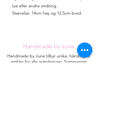
lue eller andre småting.
Størrelse: 14cm høy og 12,5cm bred.
Handmade by June
Handmade by June tilbyr unike, håndlagde
artikler for alle anledninger. Sortimentet
utvides stadig, men jeg håper du klarer å
finne det du ser etter blant de eksisterende
designene.
Hvert kort håndlages med omtanke fra
røykfritt hjem og vil være helt unike.
Kontakt
HandmadebyJune.no
Orgnr.
935053471
Plassering i landet:
Åsane
, Bergen
Juneeikefjord@gmail.com