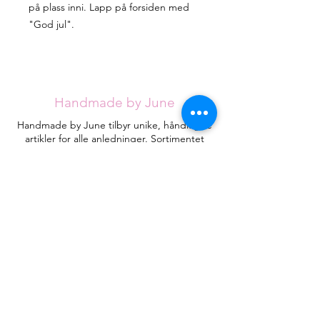
på plass inni. Lapp på forsiden med
"God jul".
Handmade by June
Handmade by June tilbyr unike, håndlagde
artikler for alle anledninger. Sortimentet
utvides stadig, men jeg håper du klarer å
finne det du ser etter blant de eksisterende
designene.
Hvert kort håndlages med omtanke fra
røykfritt hjem og vil være helt unike.
Kontakt
HandmadebyJune.no
Orgnr.
935053471
Plassering i landet:
Åsane
, Bergen
Juneeikefjord@gmail.com