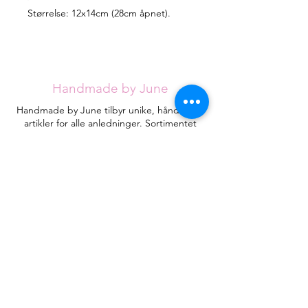
Størrelse: 12x14cm (28cm åpnet).
Handmade by June
Handmade by June tilbyr unike, håndlagde
artikler for alle anledninger. Sortimentet
utvides stadig, men jeg håper du klarer å
finne det du ser etter blant de eksisterende
designene.
Hvert kort håndlages med omtanke fra
røykfritt hjem og vil være helt unike.
Kontakt
HandmadebyJune.no
Orgnr.
935053471
Plassering i landet:
Åsane
, Bergen
Juneeikefjord@gmail.com