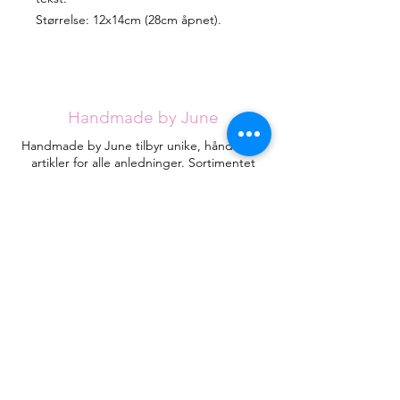
Størrelse: 12x14cm (28cm åpnet).
Handmade by June
Handmade by June tilbyr unike, håndlagde
artikler for alle anledninger. Sortimentet
utvides stadig, men jeg håper du klarer å
finne det du ser etter blant de eksisterende
designene.
Hvert kort håndlages med omtanke fra
røykfritt hjem og vil være helt unike.
Kontakt
HandmadebyJune.no
Orgnr.
935053471
Plassering i landet:
Åsane
, Bergen
Juneeikefjord@gmail.com