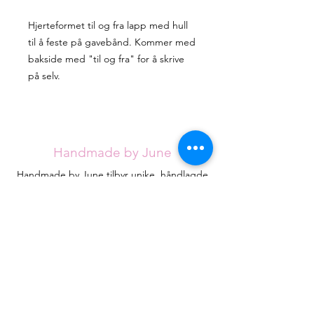
Hjerteformet til og fra lapp med hull
til å feste på gavebånd. Kommer med
bakside med "til og fra" for å skrive
på selv.
Handmade by June
Handmade by June tilbyr unike, håndlagde
artikler for alle anledninger. Sortimentet
utvides stadig, men jeg håper du klarer å
finne det du ser etter blant de eksisterende
designene.
Hvert kort håndlages med omtanke fra
røykfritt hjem og vil være helt unike.
Kontakt
HandmadebyJune.no