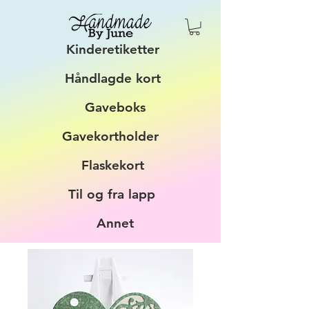
Kinderetiketter
Håndlagde kort
Gaveboks
Gavekortholder
Flaskekort
Til og fra lapp
Annet