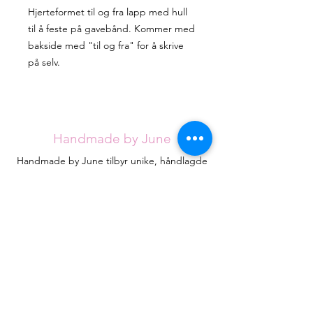
Hjerteformet til og fra lapp med hull
til å feste på gavebånd. Kommer med
bakside med "til og fra" for å skrive
på selv.
Handmade by June
Handmade by June tilbyr unike, håndlagde
artikler for alle anledninger. Sortimentet
utvides stadig, men jeg håper du klarer å
finne det du ser etter blant de eksisterende
designene.
Hvert kort håndlages med omtanke fra
røykfritt hjem og vil være helt unike.
Kontakt
HandmadebyJune.no
Orgnr.
935053471