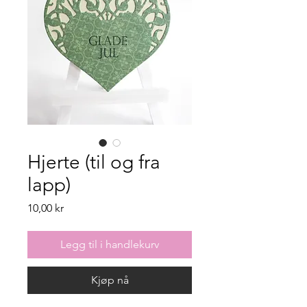
Hjerte (til og fra
lapp)
Pris
10,00 kr
Legg til i handlekurv
Kjøp nå