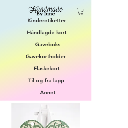
Kinderetiketter
Håndlagde kort
Gaveboks
Gavekortholder
Flaskekort
Til og fra lapp
Annet