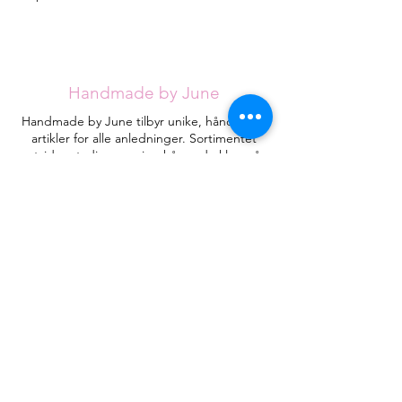
Handmade by June
Handmade by June tilbyr unike, håndlagde
artikler for alle anledninger. Sortimentet
utvides stadig, men jeg håper du klarer å
finne det du ser etter blant de eksisterende
designene.
Hvert kort håndlages med omtanke fra
røykfritt hjem og vil være helt unike.
Kontakt
HandmadebyJune.no
Orgnr.
935053471
Plassering i landet:
Åsane
, Bergen
Juneeikefjord@gmail.com