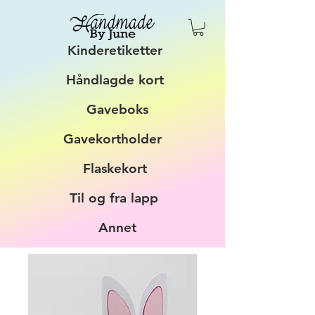
Kinderetiketter
Håndlagde kort
Gaveboks
Gavekortholder
Flaskekort
Til og fra lapp
Annet