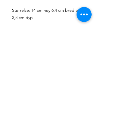
Størrelse: 14 cm høy 6,4 cm bred og
3,8 cm dyp
Handmade by June
Handmade by June tilbyr unike, håndlagde
artikler for alle anledninger. Sortimentet
utvides stadig, men jeg håper du klarer å
finne det du ser etter blant de eksisterende
designene.
Hvert kort håndlages med omtanke fra
røykfritt hjem og vil være helt unike.
Kontakt
HandmadebyJune.no
Orgnr.
935053471
Plassering i landet:
Åsane
, Bergen