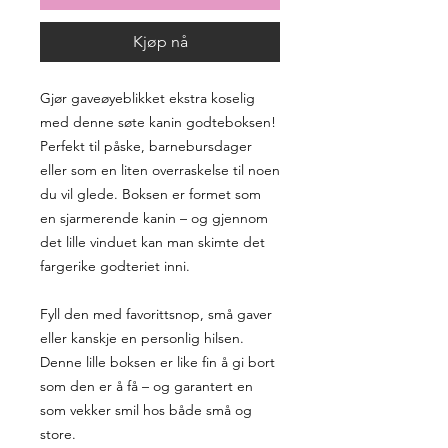
Kjøp nå
Gjør gaveøyeblikket ekstra koselig
med denne søte kanin godteboksen!
Perfekt til påske, barnebursdager
eller som en liten overraskelse til noen
du vil glede. Boksen er formet som
en sjarmerende kanin – og gjennom
det lille vinduet kan man skimte det
fargerike godteriet inni.
Fyll den med favorittsnop, små gaver
eller kanskje en personlig hilsen.
Denne lille boksen er like fin å gi bort
som den er å få – og garantert en
som vekker smil hos både små og
store.