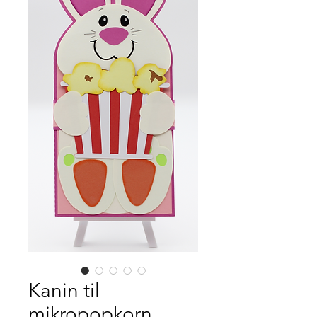
Kanin til
mikropopkorn