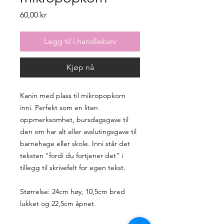
Pris
60,00 kr
Legg til i handlekurv
Kjøp nå
Kanin med plass til mikropopkorn
inni. Perfekt som en liten
oppmerksomhet, bursdagsgave til
den om har alt eller avslutingsgave til
barnehage eller skole. Inni står det
teksten "fordi du fortjener det" i
tillegg til skrivefelt for egen tekst.
Størrelse: 24cm høy, 10,5cm bred
lukket og 22,5cm åpnet.