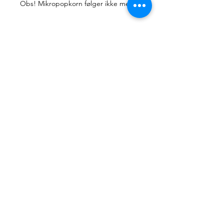
Obs! Mikropopkorn følger ikke med
Handmade by June
Handmade by June tilbyr unike, håndlagde
artikler for alle anledninger. Sortimentet
utvides stadig, men jeg håper du klarer å
finne det du ser etter blant de eksisterende
designene.
Hvert kort håndlages med omtanke fra
røykfritt hjem og vil være helt unike.
Kontakt
HandmadebyJune.no
Orgnr.
935053471
Plassering i landet:
Åsane
, Bergen
Juneeikefjord@gmail.com