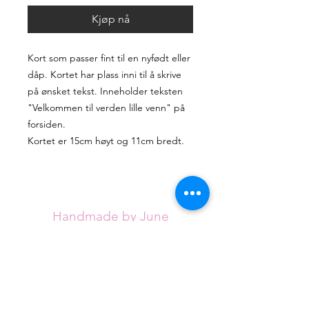
Kjøp nå
Kort som passer fint til en nyfødt eller
dåp. Kortet har plass inni til å skrive
på ønsket tekst. Inneholder teksten
"Velkommen til verden lille venn" på
forsiden.
Kortet er 15cm høyt og 11cm bredt.
Handmade by June
Handmade by June tilbyr unike, håndlagde
artikler for alle anledninger. Sortimentet
utvides stadig, men jeg håper du klarer å
finne det du ser etter blant de eksisterende
designene.
Hvert kort håndlages med omtanke fra