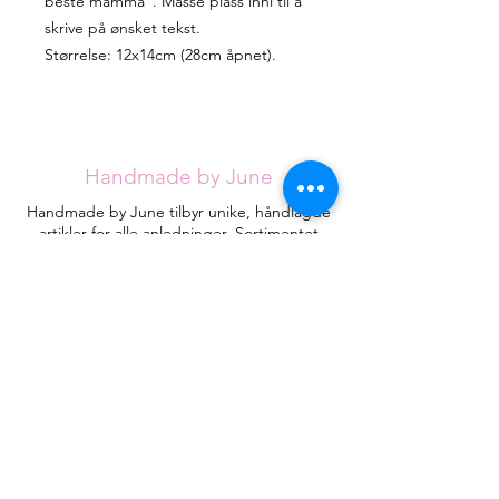
beste mamma". Masse plass inni til å
skrive på ønsket tekst.
Størrelse: 12x14cm (28cm åpnet).
Handmade by June
Handmade by June tilbyr unike, håndlagde
artikler for alle anledninger. Sortimentet
utvides stadig, men jeg håper du klarer å
finne det du ser etter blant de eksisterende
designene.
Hvert kort håndlages med omtanke fra
røykfritt hjem og vil være helt unike.
Kontakt
HandmadebyJune.no
Orgnr.
935053471
Plassering i landet:
Åsane
, Bergen
Juneeikefjord@gmail.com