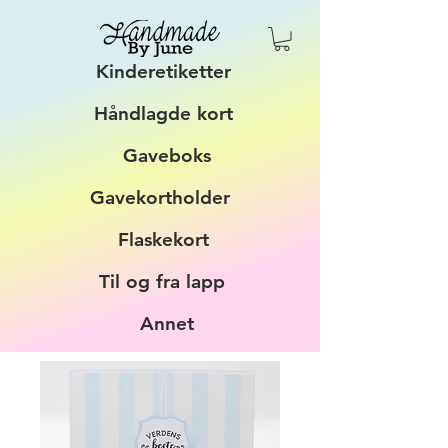
Kinderetiketter
Håndlagde kort
Gaveboks
Gavekortholder
Flaskekort
Til og fra lapp
Annet