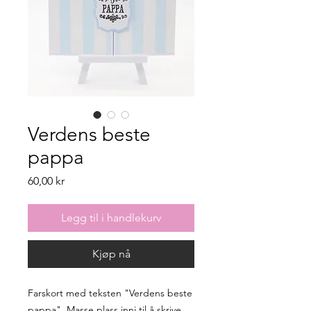
Verdens beste
pappa
Pris
60,00 kr
Legg til i handlekurv
Kjøp nå
Farskort med teksten "Verdens beste
pappa". Masse plass inni til å skrive