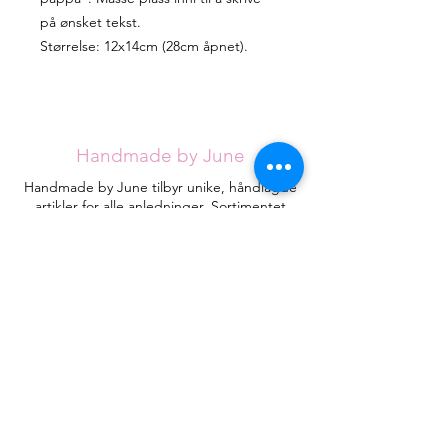
på ønsket tekst.
Størrelse: 12x14cm (28cm åpnet).
Handmade by June
Handmade by June tilbyr unike, håndlagde
artikler for alle anledninger. Sortimentet
utvides stadig, men jeg håper du klarer å
finne det du ser etter blant de eksisterende
designene.
Hvert kort håndlages med omtanke fra
røykfritt hjem og vil være helt unike.
Kontakt
HandmadebyJune.no
Orgnr.
935053471
Plassering i landet:
Åsane
, Bergen
Juneeikefjord@gmail.com