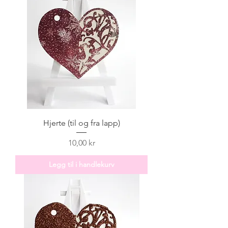
Hjerte (til og fra lapp)
Pris
10,00 kr
Legg til i handlekurv