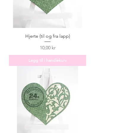
Hjerte (til og fra lapp)
Pris
10,00 kr
Legg til i handlekurv