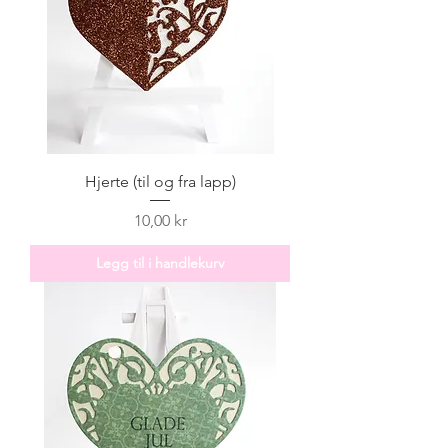
Hjerte (til og fra lapp)
Pris
10,00 kr
Legg til i handlekurv