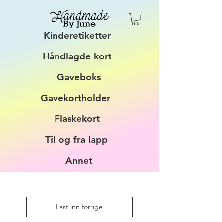
Kinderetiketter
Håndlagde kort
Gaveboks
Gavekortholder
Flaskekort
Til og fra lapp
Annet
Last inn forrige