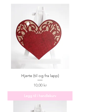
Hjerte (til og fra lapp)
Pris
10,00 kr
Legg til i handlekurv