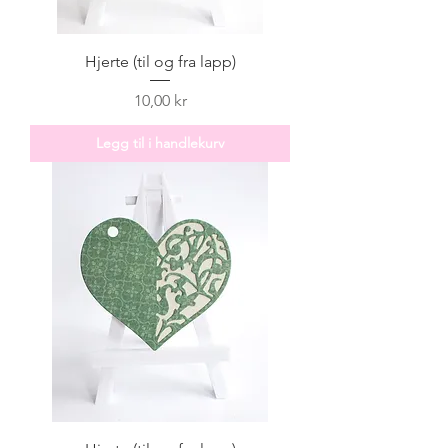
Hjerte (til og fra lapp)
Pris
10,00 kr
Legg til i handlekurv